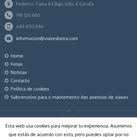
Federico Tapia 63 Bajo Izda, A Coruña
981 120 660
669 850 046
informacion@viaxesbeira.com
Home
Ferias
Noticias
Contacto
Política de cookies
Subvencións para o mantemento das axencias de viaxes
© Viaxes Beira S.L. 2026 Todos los derechos reservados
Esta web usa cookies para mejorar tu experiencia. Asumimos
que estás de acuerdo con esto, pero puedes optar por no