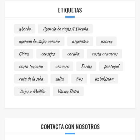
ETIQUETAS
abordo
Agencia de viajes A Coruña
agencia de viajes coruña
argentina
azores
China
consejos
coruña
costa cruceros
costa toscana
crucero
Ferias
portugal
ruta de la seda
salta
tips
uzbekistan
Viajes a Medida
Viaxes Beira
CONTACTA CON NOSOTROS