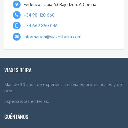
Federico Tapia 63 Bajo Izda, A Coruña
+34 981 120 660
+34 669 850 046
informacion@viaxesbeira.com
VIAXES BEIRA
Más de 30 años de experiencia en viajes profesionales y de
ocio.
Especialistas en ferias.
CUÉNTANOS